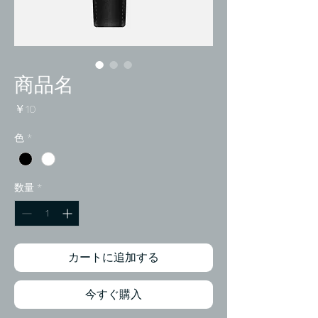
商品名
価
￥10
格
色
*
数量
*
カートに追加する
今すぐ購入