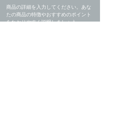
商品の詳細を入力してください。あな
たの商品の特徴やおすすめのポイント
をわかりやすく説明しましょう。
商品情報
商品の詳細を入力してください。サイズ、素
返品・返金ポリシー
材、取扱説明に加え、商品の特徴やおすすめ
のポイントなどを説明しましょう。
返品・返金規約を入力してください。商品に
商品の配送について
ご満足いただけなかった場合の返品・返金ポ
リシーと手順を説明しましょう。規約の内容
配送地域、料金、所要時間、梱包など、商品
を明確にすることで、お客様の信頼を獲得
の配送に関する情報を入力してください。配
し、安心して商品をご購入いただけます。
送情報を明確にすることで、お客様の信頼を
© 2022 by CHOSHINJUKU.NET
獲得し、安心して商品をご購入いただけま
す。