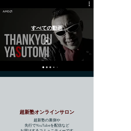
超新塾がＰＲ動画として制作した動画
すべての動画
超新塾オンラインサロン
超新塾の裏側や
先行でYouTube
を配信など
​お届けするコミュニティーです